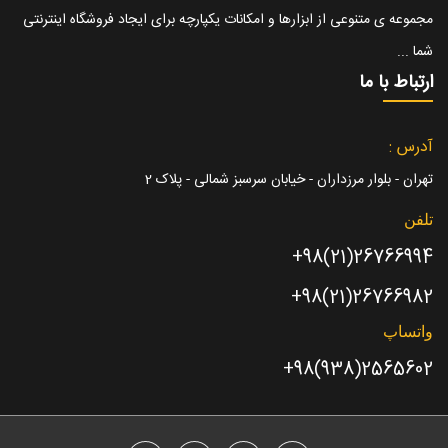
مجموعه ی متنوعی از ابزارها و امکانات یکپارچه برای ایجاد فروشگاه اینترنتی
شما ...
ارتباط با ما
آدرس :
تهران - بلوار مرزداران - خیابان سرسبز شمالی - پلاک 2
تلفن
26766994(21)98+
26766982(21)98+
واتساپ
2565602(938)98+