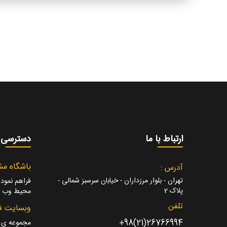
ارتباط با ما
دسترسی 
باشگاه مش
آدرس :
تهران - بلوار مرزداران - خیابان سرسبز شمالی -
فراهم نمودن
پلاک 2
محیط وب بر
تلفن
وبسایت ف
26766994(21)98+
مجموعه ی مت