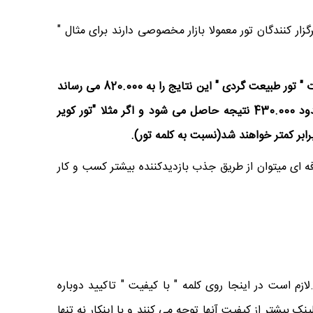
 کنندگان تور معمولا بازار مخصوصی دارند برای مثال "
با توجه به مثال های بالا اگر عبارت " تور" را در گوگل جستجو کنیم حدود 85 میلیون نتیجه برایمان ظاهر می شود، جستجوی عبارت " تور طبیعت گردی " این نتایج را به 820.000 می رساند
و اگر "تور طبیعت گردی جنگل ابر" را جستجو کنیم این تعداد به 360.000 می رسد. یا اگر عبارت " تور کویر " جستجو شود حدود 430.000 نتیجه حاصل می شود و اگر مثلا "تور کویر
 ای میتوان از طریق جذب بازدیدکننده بیشتر کسب و کار
 است در اینجا روی کلمه " با کیفیت " تاکیید دوباره
 بیشتر از کیفیت آنها توجه می کنند و با اینکار نه تنها