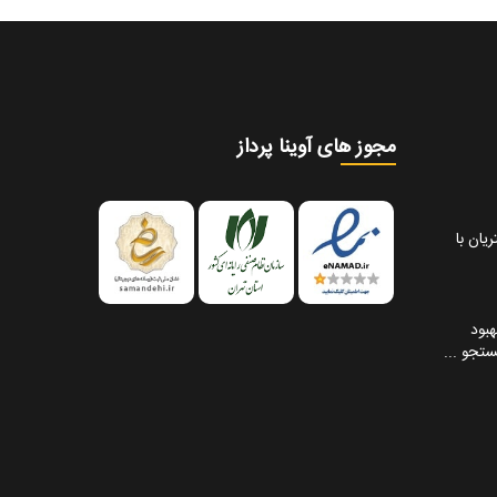
مجوز های آوینا پرداز
یان با
هبود
تجو ...