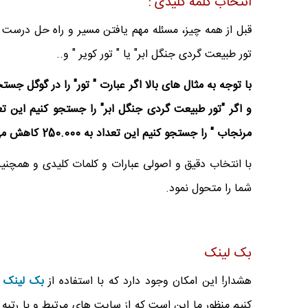
انتخاب کلمه کلیدی :
قبل از همه چیز، مسئله مهم یافتن مسیر و راه حل درست 
تور طبیعت گردی جنگل ابر" یا " تور کویر " و..
مرنجاب " را جستجو کنیم این تعداد به 250.000 کاهش می یابد. در واقع با مشخص کردن عبارات درست و رقبای ما حدود 300 برابر کمتر خواهند شد(نسبت به کلمه تور).
با انتخاب دقیق و اصولی عبارات و کلمات کلیدی و همچنی
شما را متحول نمود.
بک لینک
هشدار! این امکان وجود دارد که با استفاده از
بک لینک
ه
کنیم.منظور ما این است که از سایت های مرتبط و با رتبه ب