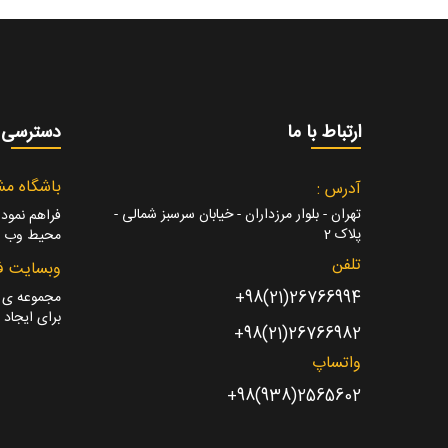
ارتباط با ما
دسترسی 
باشگاه مش
آدرس :
تهران - بلوار مرزداران - خیابان سرسبز شمالی -
فراهم نمودن
پلاک 2
محیط وب بر
تلفن
وبسایت ف
26766994(21)98+
مجموعه ی مت
برای ایجاد ف
26766982(21)98+
واتساپ
2565602(938)98+